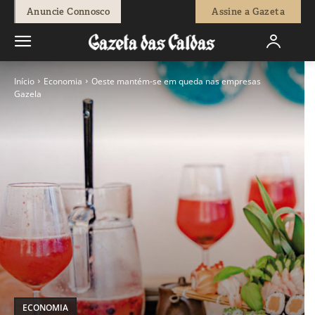
Anuncie Connosco
Assine a Gazeta
Início
Economia
Oeste mantém-se em queda nas empresas
Gazela
ECONOMIA