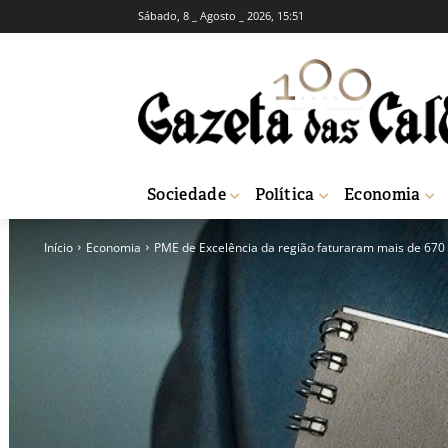
Sábado, 8 _ Agosto _ 2026, 15:51
Sociedade
Política
Economia
Início
Economia
PME de Excelência da região faturaram mais de 670 