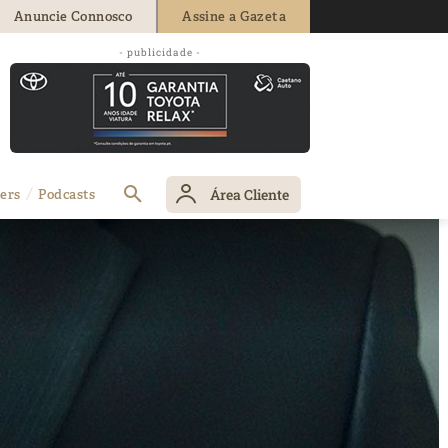
Anuncie Connosco
Assine a Gazeta
- publicidade -
Área Cliente
ers
Podcasts