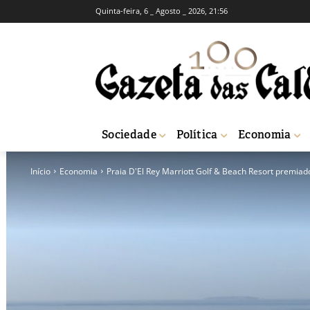
Quinta-feira, 6 _ Agosto _ 2026, 21:56
Sociedade
Política
Economia
Início
Economia
Praia D'El Rey Marriott Golf & Beach Resort premiad