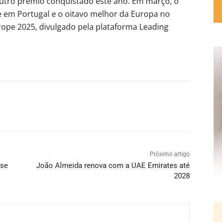
outro prémio conquistado este ano. Em março, o
lfe em Portugal e o oitavo melhor da Europa no
urope 2025, divulgado pela plataforma Leading
Próximo artigo
ase
João Almeida renova com a UAE Emirates até
2028