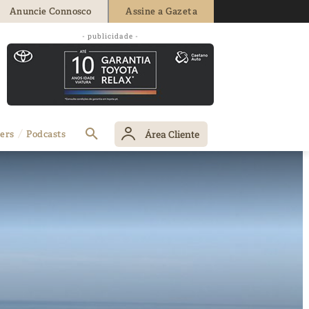
Anuncie Connosco
Assine a Gazeta
- publicidade -
Área Cliente
ers
Podcasts