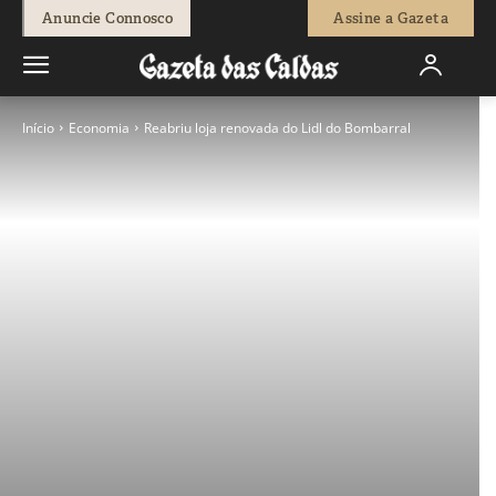
Anuncie Connosco
Assine a Gazeta
Início
Economia
Reabriu loja renovada do Lidl do Bombarral