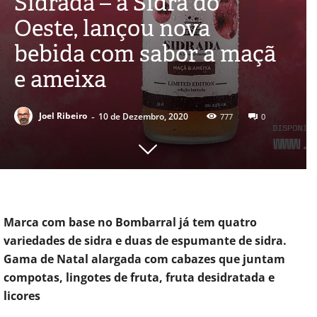
Sidrada – a Sidra do
Oeste, lançou nova
bebida com sabor a maçã
e ameixa
-
Joel Ribeiro
10 de Dezembro, 2020
777
0
Marca com base no Bombarral já tem quatro
variedades de sidra e duas de espumante de sidra.
Gama de Natal alargada com cabazes que juntam
compotas, lingotes de fruta, fruta desidratada e
licores