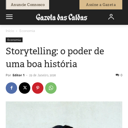
Anuncie Connosco
Assine a Gazeta
Início
Economia
Economia
Storytelling: o poder de
uma boa história
Por
Editor 1
-
0
29 de Janeiro, 2026