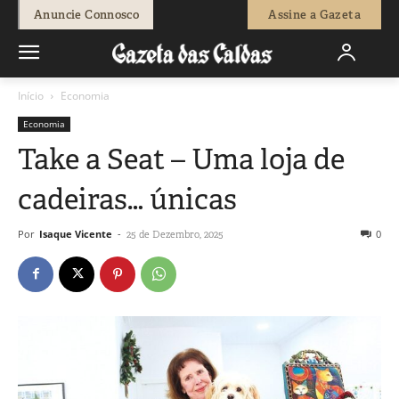
Anuncie Connosco
Assine a Gazeta
Início
Economia
Economia
Take a Seat – Uma loja de
cadeiras… únicas
Por
Isaque Vicente
-
0
25 de Dezembro, 2025