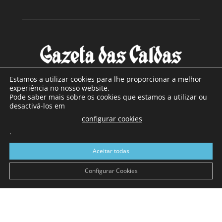
Estamos a utilizar cookies para lhe proporcionar a melhor
experiência no nosso website.
Pode saber mais sobre os cookies que estamos a utilizar ou
SOBRE NÓS
desactivá-los em
configurar cookies
Com sede nas Caldas da Rainha e mais de 90 anos de
.
existência, é o jornal regional com maior número de leitores
a sul de distrito de Leiria, com mais de 40.000 leitores por
Aceitar todas
toda a região Oeste. Jornal com distribuição em Portugal
Continental e assinatura online.
Configurar Cookies
SIGA-NOS