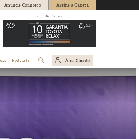
Anuncie Connosco
Assine a Gazeta
- publicidade -
Área Cliente
ers
Podcasts