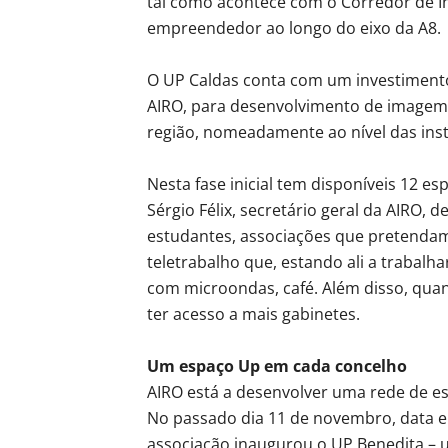
tal como acontece com o Corredor de I
empreendedor ao longo do eixo da A8.
O UP Caldas conta com um investimento 
AIRO, para desenvolvimento de imagem, s
região, nomeadamente ao nível das inst
Nesta fase inicial tem disponíveis 12 e
Sérgio Félix, secretário geral da AIRO,
estudantes, associações que pretendam
teletrabalho que, estando ali a trabal
com microondas, café. Além disso, quan
ter acesso a mais gabinetes.
Um espaço Up em cada concelho
AIRO está a desenvolver uma rede de es
No passado dia 11 de novembro, data em
associação inaugurou o UP Benedita – 