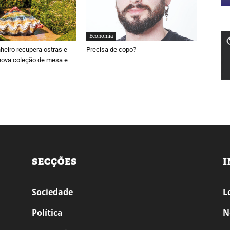
Economia
nheiro recupera ostras e
Precisa de copo?
nova coleção de mesa e
SECÇÕES
I
Sociedade
L
Política
N