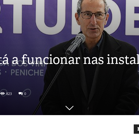
tá a funcionar nas insta
823
0