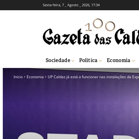
Sexta-feira, 7 _ Agosto _ 2026, 17:34
Sociedade
Política
Economia
Início
Economia
UP Caldas já está a funcionar nas instalações da Ex