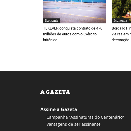
Economia
Economia
TEKEVER conquista contrato de 470
Bordallo Pi
milhões de euros com o Exército
vieiras em 
britânico
decoração
A GAZETA
Assine a Gazeta
Campanha “Assinaturas do Centenário”
Vantagens de ser assinante