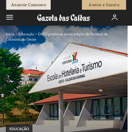
Anuncie Connosco
Assine a Gazeta
Início
Educação
EHTO promove sexta edição do Festival de
Cocktails do Oeste
EDUCAÇÃO