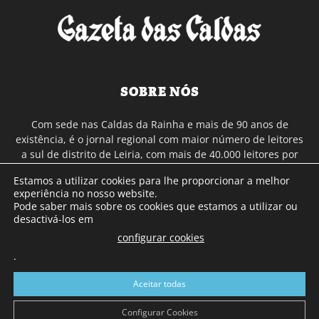
SOBRE NÓS
Com sede nas Caldas da Rainha e mais de 90 anos de
existência, é o jornal regional com maior número de leitores
a sul de distrito de Leiria, com mais de 40.000 leitores por
toda a região Oeste. Jornal com distribuição em Portugal
Estamos a utilizar cookies para lhe proporcionar a melhor
Continental e assinatura online.
experiência no nosso website.
Pode saber mais sobre os cookies que estamos a utilizar ou
desactivá-los em
SIGA-NOS
configurar cookies
.
Aceitar todas
Configurar Cookies