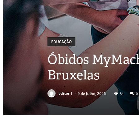
EDUCAÇÃO
Óbidos MyMachi
Bruxelas
-
Editor 1
9 de Julho, 2026
84
0