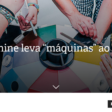
ne leva “máquinas” ao P