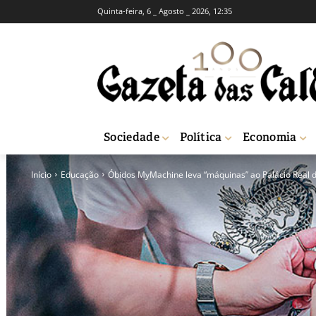
Quinta-feira, 6 _ Agosto _ 2026, 12:35
Sociedade
Política
Economia
Início
Educação
Óbidos MyMachine leva “máquinas” ao Palácio Real 