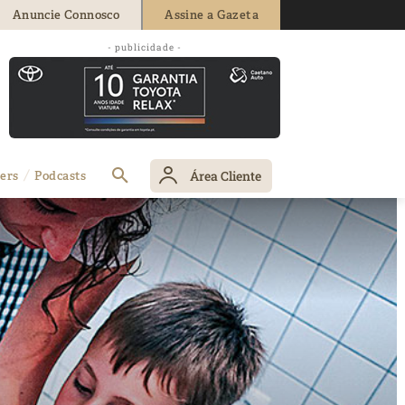
Anuncie Connosco
Assine a Gazeta
- publicidade -
Área Cliente
ers
Podcasts