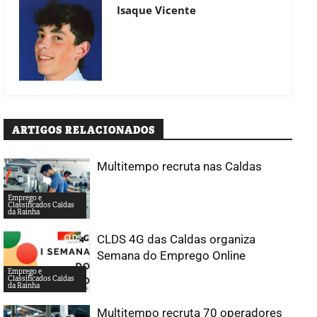
Isaque Vicente
ARTIGOS RELACIONADOS
Multitempo recruta nas Caldas
Emprego e
Classificados Caldas
da Rainha
CLDS 4G das Caldas organiza
Semana do Emprego Online
Emprego e
Classificados Caldas
da Rainha
Multitempo recruta 70 operadores