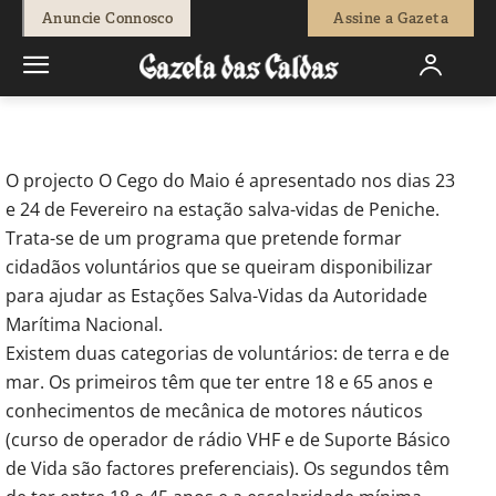
-
Isaque Vicente
16 de Fevereiro, 2018
767
0
Anuncie Connosco
Assine a Gazeta
Início
Emprego e Classificados Caldas da Rainha
Quer ser
voluntário nas estações salva-vidas?
O projecto O Cego do Maio é apresentado nos dias 23
e 24 de Fevereiro na estação salva-vidas de Peniche.
Trata-se de um programa que pretende formar
cidadãos voluntários que se queiram disponibilizar
para ajudar as Estações Salva-Vidas da Autoridade
Marítima Nacional.
Existem duas categorias de voluntários: de terra e de
mar. Os primeiros têm que ter entre 18 e 65 anos e
conhecimentos de mecânica de motores náuticos
(curso de operador de rádio VHF e de Suporte Básico
de Vida são factores preferenciais). Os segundos têm