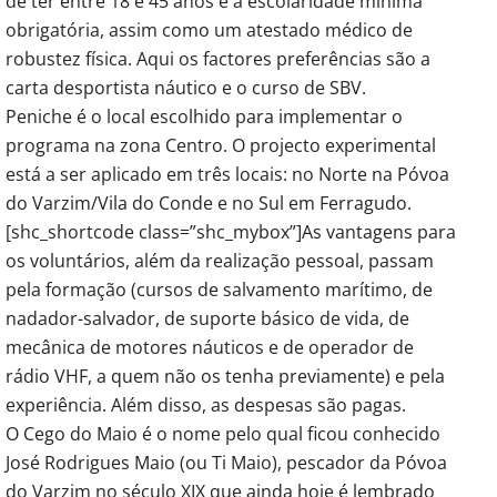
de ter entre 18 e 45 anos e a escolaridade mínima
obrigatória, assim como um atestado médico de
robustez física. Aqui os factores preferências são a
carta desportista náutico e o curso de SBV.
Peniche é o local escolhido para implementar o
programa na zona Centro. O projecto experimental
está a ser aplicado em três locais: no Norte na Póvoa
do Varzim/Vila do Conde e no Sul em Ferragudo.
[shc_shortcode class=”shc_mybox”]As vantagens para
os voluntários, além da realização pessoal, passam
pela formação (cursos de salvamento marítimo, de
nadador-salvador, de suporte básico de vida, de
mecânica de motores náuticos e de operador de
rádio VHF, a quem não os tenha previamente) e pela
experiência. Além disso, as despesas são pagas.
O Cego do Maio é o nome pelo qual ficou conhecido
José Rodrigues Maio (ou Ti Maio), pescador da Póvoa
do Varzim no século XIX que ainda hoje é lembrado