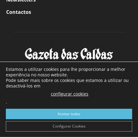
Contactos
Estamos a utilizar cookies para lhe proporcionar a melhor
experiência no nosso website.
Pode saber mais sobre os cookies que estamos a utilizar ou
SOBRE NÓS
desactivá-los em
configurar cookies
Com sede nas Caldas da Rainha e mais de 90 anos de
.
existência, é o jornal regional com maior número de leitores
a sul de distrito de Leiria, com mais de 40.000 leitores por
Aceitar todas
toda a região Oeste. Jornal com distribuição em Portugal
Continental e assinatura online.
Configurar Cookies