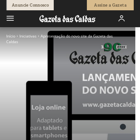
Anuncie Connosco
Assine a Gazeta
Início
Iniciativas
Apresentação do novo site da Gazeta das
Caldas