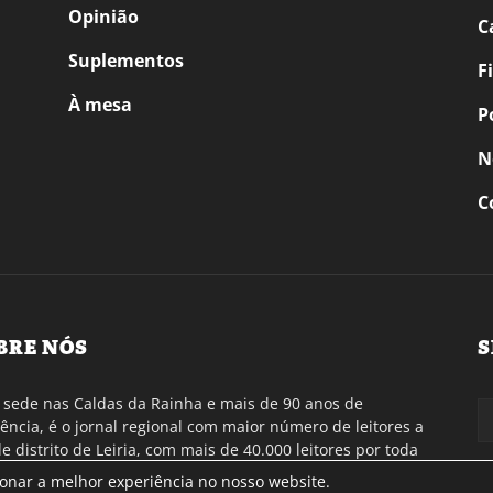
Opinião
C
Suplementos
F
À mesa
P
N
C
BRE NÓS
S
sede nas Caldas da Rainha e mais de 90 anos de
tência, é o jornal regional com maior número de leitores a
de distrito de Leiria, com mais de 40.000 leitores por toda
gião Oeste. Jornal com distribuição em Portugal
ionar a melhor experiência no nosso website.