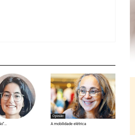
Opinião
ão”…
A mobilidade elétrica