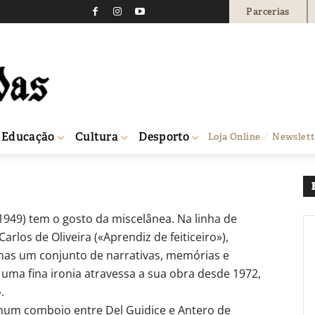
Parcerias
apagarás» de Urbano Be
0
Educação
Cultura
Desporto
Loja Online
Newslett
949) tem o gosto da miscelânea. Na linha de
arlos de Oliveira («Aprendiz de feiticeiro»),
nas um conjunto de narrativas, memórias e
, uma fina ironia atravessa a sua obra desde 1972,
.
 num comboio entre Del Guidice e Antero de