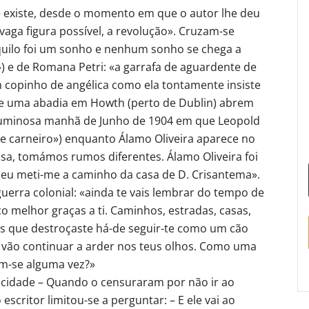
 existe, desde o momento em que o autor lhe deu
 vaga figura possível, a revolução». Cruzam-se
quilo foi um sonho e nenhum sonho se chega a
 e de Romana Petri: «a garrafa de aguardente de
m copinho de angélica como ela tontamente insiste
 de uma abadia em Howth (perto de Dublin) abrem
luminosa manhã de Junho de 1904 em que Leopold
e carneiro») enquanto Álamo Oliveira aparece no
a, tomámos rumos diferentes. Álamo Oliveira foi
e eu meti-me a caminho da casa de D. Crisantema».
ra colonial: «ainda te vais lembrar do tempo de
o melhor graças a ti. Caminhos, estradas, casas,
s que destroçaste há-de seguir-te como um cão
go vão continuar a arder nos teus olhos. Como uma
am-se alguma vez?»
ocidade – Quando o censuraram por não ir ao
escritor limitou-se a perguntar: – E ele vai ao