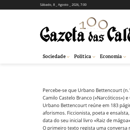
Sábado, 8 _ Agosto _ 2026, 7:00
BREVES
OPINIÃO
RUBRICAS SEMANAIS
«Que paisagem 
-
Redação
13 de Abril, 2012
75
Sociedade
Política
Economia
Início
Breves
«Que paisagem apagarás» de Urbano Bettencourt
Percebe-se que Urbano Bettencourt (n.1
Camilo Castelo Branco («Narcóticos») e C
Urbano Bettencourt reúne em 183 pági
aforismos. Ficcionista, poeta e ensaísta
data do seu inicial livro «Raiz de mágoa»
O primeiro texto regista uma conversa