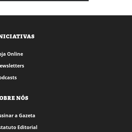
NICIATIVAS
oja Online
ewsletters
odcasts
OBRE NÓS
ssinar a Gazeta
statuto Editorial