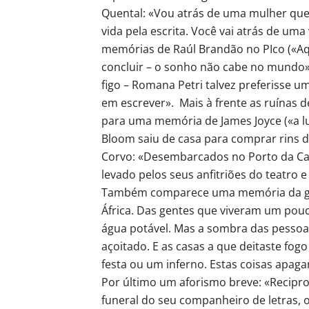
Quental: «Vou atrás de uma mulher que
vida pela escrita. Você vai atrás de uma
memórias de Raúl Brandão no PIco («A
concluir – o sonho não cabe no mundo»)
figo – Romana Petri talvez preferisse u
em escrever». Mais à frente as ruínas
para uma memória de James Joyce («a 
Bloom saiu de casa para comprar rins d
Corvo: «Desembarcados no Porto da Cas
levado pelos seus anfitriões do teatro 
Também comparece uma memória da guer
África. Das gentes que viveram um pouc
água potável. Mas a sombra das pessoa
açoitado. E as casas a que deitaste fo
festa ou um inferno. Estas coisas apag
Por último um aforismo breve: «Recipr
funeral do seu companheiro de letras, o 