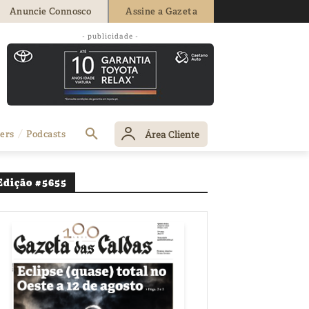
Anuncie Connosco
Assine a Gazeta
- publicidade -
ttencourt
Área Cliente
ers
Podcasts
Edição #5655