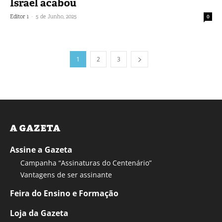
Israel acabou
-
Editor 1
5 de Junho, 2025
0
1
2
3
A GAZETA
Assine a Gazeta
Campanha “Assinaturas do Centenário”
Vantagens de ser assinante
Feira do Ensino e Formação
Loja da Gazeta