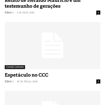
Relato de Heraldo Maurício é um
testemunho de gerações
-
Editor 1
2 de Abril, 2026
0
Correio Leitores
Espetáculo no CCC
-
Editor 1
26 de Março, 2026
0