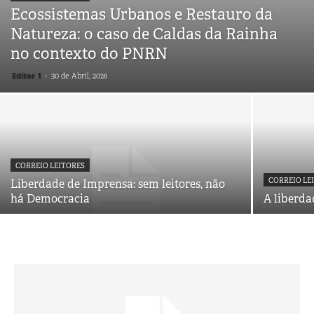
Ecossistemas Urbanos e Restauro da
Natureza: o caso de Caldas da Rainha
no contexto do PNRN
Editor 1
-
30 de Abril, 2026
CORREIO LEITORES
CORREIO LE
Liberdade de Imprensa: sem leitores, não
há Democracia
A liberda