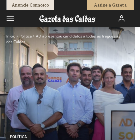
Anuncie Connosco
Assine a Gazeta
Início
Política
AD apresentou candidatos a todas as freguesias
das Caldas
POLÍTICA