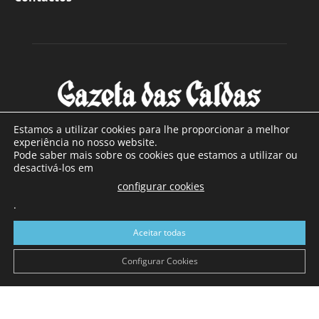
Estamos a utilizar cookies para lhe proporcionar a melhor
experiência no nosso website.
Pode saber mais sobre os cookies que estamos a utilizar ou
SOBRE NÓS
desactivá-los em
configurar cookies
Com sede nas Caldas da Rainha e mais de 90 anos de
.
existência, é o jornal regional com maior número de leitores
a sul de distrito de Leiria, com mais de 40.000 leitores por
Aceitar todas
toda a região Oeste. Jornal com distribuição em Portugal
Continental e assinatura online.
Configurar Cookies
SIGA-NOS