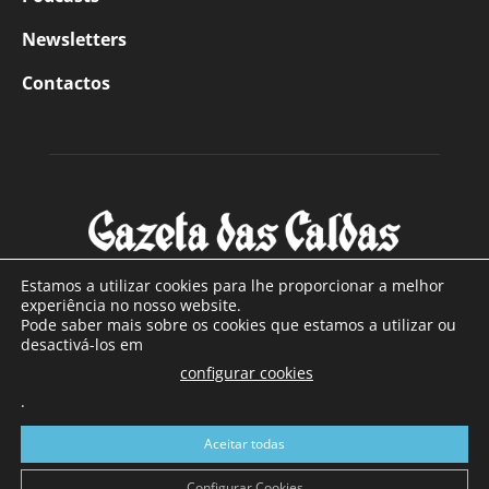
Newsletters
Contactos
Estamos a utilizar cookies para lhe proporcionar a melhor
experiência no nosso website.
Pode saber mais sobre os cookies que estamos a utilizar ou
SOBRE NÓS
desactivá-los em
configurar cookies
Com sede nas Caldas da Rainha e mais de 90 anos de
.
existência, é o jornal regional com maior número de leitores
a sul de distrito de Leiria, com mais de 40.000 leitores por
Aceitar todas
toda a região Oeste. Jornal com distribuição em Portugal
Continental e assinatura online.
Configurar Cookies