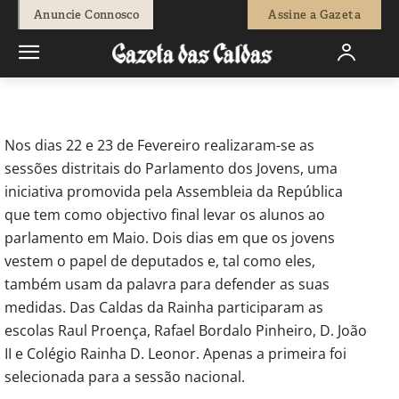
-
Beatriz Raposo
11 de Março, 2016
832
0
Anuncie Connosco
Assine a Gazeta
Início
Destaque
Alunos das escolas das Caldas foram deputados
por um dia
Nos dias 22 e 23 de Fevereiro realizaram-se as
sessões distritais do Parlamento dos Jovens, uma
iniciativa promovida pela Assembleia da República
que tem como objectivo final levar os alunos ao
parlamento em Maio.
Dois dias em que os jovens
vestem o papel de deputados e, tal como eles,
também usam da palavra para defender as suas
medidas. Das Caldas da Rainha participaram as
escolas Raul Proença, Rafael Bordalo Pinheiro, D. João
II e Colégio Rainha D. Leonor. Apenas a primeira foi
selecionada para a sessão nacional.