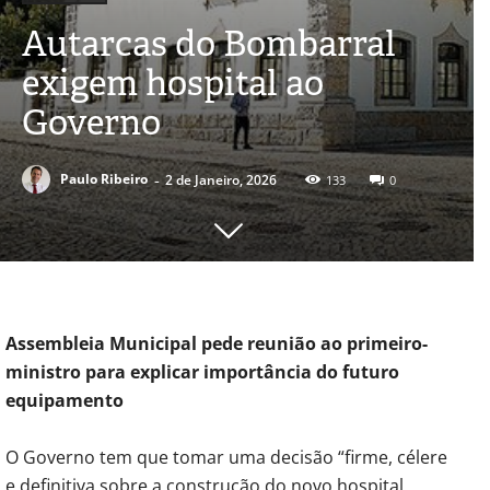
Autarcas do Bombarral
exigem hospital ao
Governo
-
Paulo Ribeiro
2 de Janeiro, 2026
133
0
Assembleia Municipal pede reunião ao primeiro-
ministro para explicar importância do futuro
equipamento
O Governo tem que tomar uma decisão “firme, célere
e definitiva sobre a construção do novo hospital,