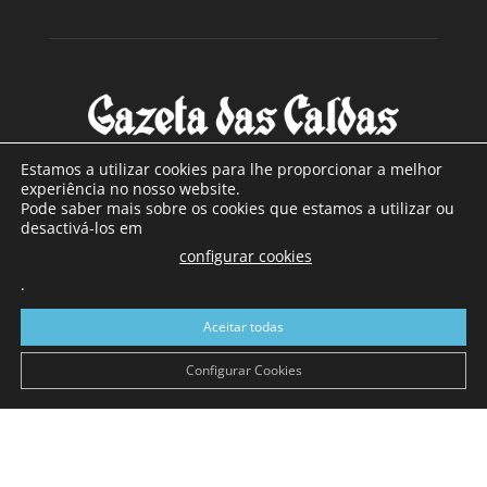
Estamos a utilizar cookies para lhe proporcionar a melhor
experiência no nosso website.
Pode saber mais sobre os cookies que estamos a utilizar ou
SOBRE NÓS
desactivá-los em
configurar cookies
Com sede nas Caldas da Rainha e mais de 90 anos de
.
existência, é o jornal regional com maior número de leitores
a sul de distrito de Leiria, com mais de 40.000 leitores por
Aceitar todas
toda a região Oeste. Jornal com distribuição em Portugal
Continental e assinatura online.
Configurar Cookies
SIGA-NOS