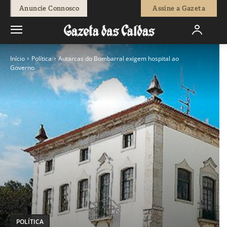
Anuncie Connosco
Assine a Gazeta
Início
Política
Autarcas do Bombarral exigem hospital ao
Governo
POLÍTICA