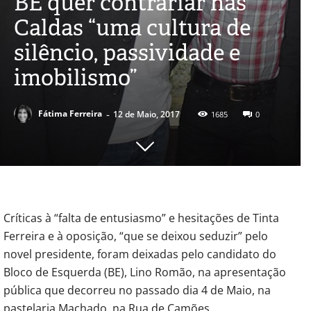
BE quer contrariar nas
Caldas “uma cultura de
silêncio, passividade e
imobilismo”
-
Fátima Ferreira
12 de Maio, 2017
1685
0
Críticas à “falta de entusiasmo” e hesitações de Tinta
Ferreira e à oposição, “que se deixou seduzir” pelo
novel presidente, foram deixadas pelo candidato do
Bloco de Esquerda (BE), Lino Romão, na apresentação
pública que decorreu no passado dia 4 de Maio, na
pastelaria Machado, na Rua de Camões.