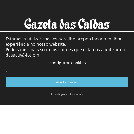
Estamos a utilizar cookies para lhe proporcionar a melhor
experiência no nosso website.
Pode saber mais sobre os cookies que estamos a utilizar ou
SOBRE NÓS
desactivá-los em
configurar cookies
Com sede nas Caldas da Rainha e mais de 90 anos de
.
existência, é o jornal regional com maior número de leitores
a sul de distrito de Leiria, com mais de 40.000 leitores por
Aceitar todas
toda a região Oeste. Jornal com distribuição em Portugal
Continental e assinatura online.
Configurar Cookies
SIGA-NOS