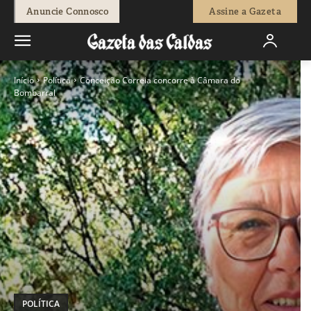
Anuncie Connosco
Assine a Gazeta
Início
Política
Conceição Correia concorre à Câmara do
Bombarral
POLÍTICA