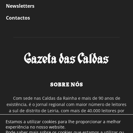
Newsletters
Contactos
SOBRE NÓS
Com sede nas Caldas da Rainha e mais de 90 anos de
existência, é o jornal regional com maior número de leitores
a sul de distrito de Leiria, com mais de 40.000 leitores por
toda a região Oeste. Jornal com distribuição em Portugal
Estamos a utilizar cookies para lhe proporcionar a melhor
Continental e assinatura online.
experiência no nosso website.
Pode saber mais sobre os cookies que estamos a utilizar ou