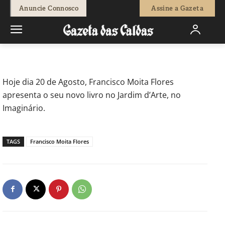
-
Redação
20 de Agosto, 2011
655
0
Anuncie Connosco
Assine a Gazeta
Início
Política
Francisco Moita Flores apresenta “A Opereta dos
Vadios” no Jardim d’Arte
Hoje dia 20 de Agosto, Francisco Moita Flores
apresenta o seu novo livro no Jardim d’Arte, no
Imaginário.
TAGS
Francisco Moita Flores