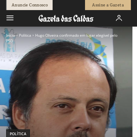
Anuncie Connosco
Assine a Gazeta
Início
Política
Hugo Oliveira confirmado em lugar elegível pelo
PSD
POLÍTICA