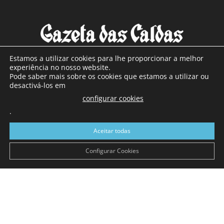
Estamos a utilizar cookies para lhe proporcionar a melhor
experiência no nosso website.
Pode saber mais sobre os cookies que estamos a utilizar ou
SOBRE NÓS
desactivá-los em
configurar cookies
Com sede nas Caldas da Rainha e mais de 90 anos de
.
existência, é o jornal regional com maior número de leitores
a sul de distrito de Leiria, com mais de 40.000 leitores por
Aceitar todas
toda a região Oeste. Jornal com distribuição em Portugal
Continental e assinatura online.
Configurar Cookies
SIGA-NOS