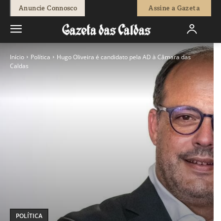
Anuncie Connosco
Assine a Gazeta
Início
Política
Hugo Oliveira é candidato pela AD à Câmara das
Caldas
POLÍTICA