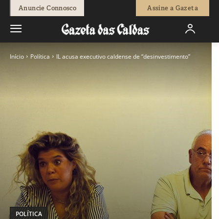
Anuncie Connosco
Assine a Gazeta
Início
Política
IL acusa executivo caldense de “desinvestimento”
POLÍTICA