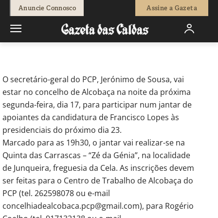
-
Redação
14 de Janeiro, 2011
647
0
Anuncie Connosco
Assine a Gazeta
Início
Política
Jerónimo de Sousa em Alcobaça
O secretário-geral do PCP, Jerónimo de Sousa, vai
estar no concelho de Alcobaça na noite da próxima
segunda-feira, dia 17, para participar num jantar de
apoiantes da candidatura de Francisco Lopes às
presidenciais do próximo dia 23.
Marcado para as 19h30, o jantar vai realizar-se na
Quinta das Carrascas – “Zé da Génia”, na localidade
de Junqueira, freguesia da Cela. As inscrições devem
ser feitas para o Centro de Trabalho de Alcobaça do
PCP (tel. 262598078 ou e-mail
concelhiadealcobaca.pcp@gmail.com), para Rogério