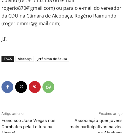
Coelho (tel. 917132138 ou e-mail
rogerio870@gmail.com) ou para o e-mail do vereador
da CDU na Câmara de Alcobaça, Rogério Raimundo
(rogeriommr@g mail.com).
J.F.
TAGS
Alcobaça
Jerónimo de Sousa
Artigo anterior
Próximo artigo
Francisco José Viegas nos
Associação quer jovens
Combates pela Leitura na
mais participativos na vida
Nazaré
de Alcobaça