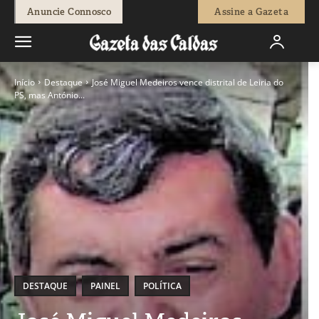
Anuncie Connosco
Assine a Gazeta
Início
Destaque
José Miguel Medeiros vence distrital de Leiria do
PS, mas António...
DESTAQUE
PAINEL
POLÍTICA