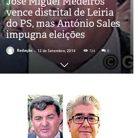
José Miguel Medeiros
vence distrital de Leiria
do PS, mas António Sales
impugna eleições
-
Redação
12 de Setembro, 2014
724
0