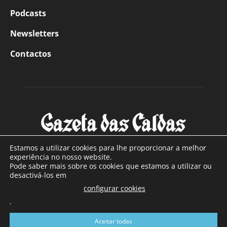
Podcasts
Newsletters
Contactos
Estamos a utilizar cookies para lhe proporcionar a melhor
experiência no nosso website.
Pode saber mais sobre os cookies que estamos a utilizar ou
SOBRE NÓS
desactivá-los em
configurar cookies
Com sede nas Caldas da Rainha e mais de 90 anos de
.
existência, é o jornal regional com maior número de leitores
a sul de distrito de Leiria, com mais de 40.000 leitores por
Aceitar todas
toda a região Oeste. Jornal com distribuição em Portugal