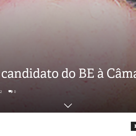
 candidato do BE à Câma
2
0