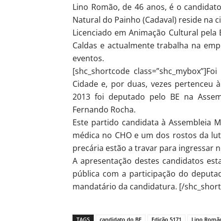
Lino Romão, de 46 anos, é o candidat
Natural do Painho (Cadaval) reside na c
Licenciado em Animação Cultural pela 
Caldas e actualmente trabalha na emp
eventos.
[shc_shortcode class=”shc_mybox”]Fo
Cidade e, por duas, vezes pertenceu 
2013 foi deputado pelo BE na Assemb
Fernando Rocha.
Este partido candidata à Assembleia Mu
médica no CHO e um dos rostos da lut
precária estão a travar para ingressar 
A apresentação destes candidatos est
pública com a participação do deputad
mandatário da candidatura. [/shc_shor
TAGS
candidato do BE
Edição 5171
Lino Romã