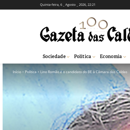
Quinta-feira, 6 _ Agosto _ 2026, 22:21
Sociedade
Política
Economia
Início
Política
Lino Romão é o candidato do BE à Câmara das Caldas