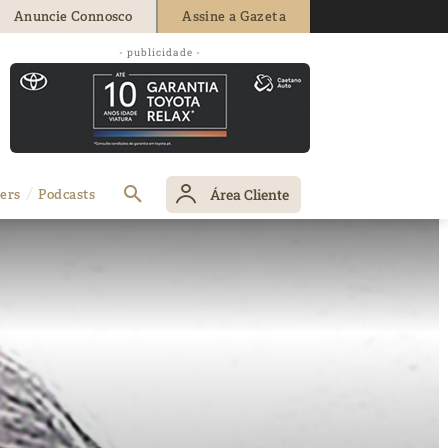
Anuncie Connosco
Assine a Gazeta
- publicidade -
Área Cliente
ers
Podcasts