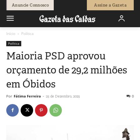
Anuncie Connosco
Assine a Gazeta
Início
Política
Política
Maioria PSD aprovou
orçamento de 29,2 milhões
em Óbidos
Por
Fátima Ferreira
-
0
25 de Dezembro, 2025