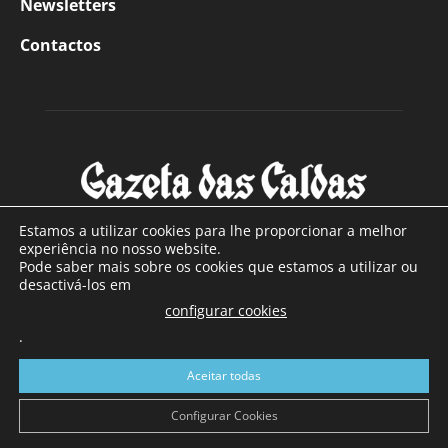
Newsletters
Contactos
Estamos a utilizar cookies para lhe proporcionar a melhor
experiência no nosso website.
Pode saber mais sobre os cookies que estamos a utilizar ou
SOBRE NÓS
desactivá-los em
configurar cookies
Com sede nas Caldas da Rainha e mais de 90 anos de
.
existência, é o jornal regional com maior número de leitores
a sul de distrito de Leiria, com mais de 40.000 leitores por
Aceitar todas
toda a região Oeste. Jornal com distribuição em Portugal
Continental e assinatura online.
Configurar Cookies