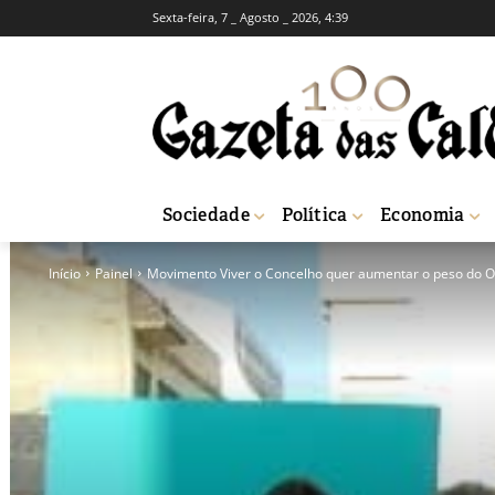
Sexta-feira, 7 _ Agosto _ 2026, 4:39
Sociedade
Política
Economia
Início
Painel
Movimento Viver o Concelho quer aumentar o peso do Or