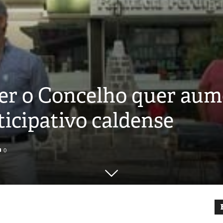
r o Concelho quer aume
icipativo caldense
0