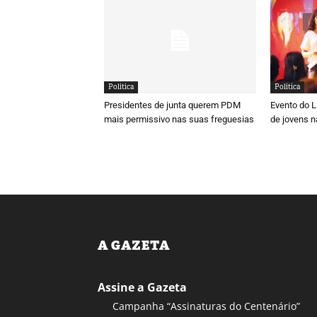
Política
Política
Presidentes de junta querem PDM
Evento do 
mais permissivo nas suas freguesias
de jovens n
A GAZETA
Assine a Gazeta
Campanha “Assinaturas do Centenário”