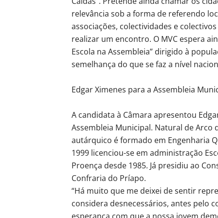
Caldas”. Pretende ainda chamar os cid
relevância sob a forma de referendo lo
associações, colectividades e colectiv
realizar um encontro. O MVC espera ain
Escola na Assembleia” dirigido à populaç
semelhança do que se faz a nível nacion
Edgar Ximenes para a Assembleia Munic
A candidata à Câmara apresentou Edgar
Assembleia Municipal. Natural de Arco d
autárquico é formado em Engenharia Q
1999 licenciou-se em administração Esc
Proença desde 1985. Já presidiu ao Cons
Confraria do Príapo.
“Há muito que me deixei de sentir repr
considera desnecessários, antes pelo c
esperança com que a nossa jovem democ