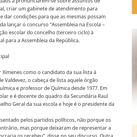
adãos a pronunciarem-se sobre assuntos de
cal, criar um gabinete de atendimento para
os e dar condições para que as mesmas possam
da lançar o concurso “Assembleia na Escola –
ão escolar do concelho (terceiro ciclo) à
al para a Assembleia da República.
ipal
 Ximenes como o candidato da sua lista à
e Valdevez, o cabeça de lista aquele órgão
uímica e professor de Química desde 1977. Em
olar e é docente do quadro da Secundária Raul
elho Geral da sua escola e hoje é o presidente da
esentado pelos partidos políticos, não porque os
ontrário, mas porque deixaram de representar a
racia os recebeu”, disse no seu discurso. Outra