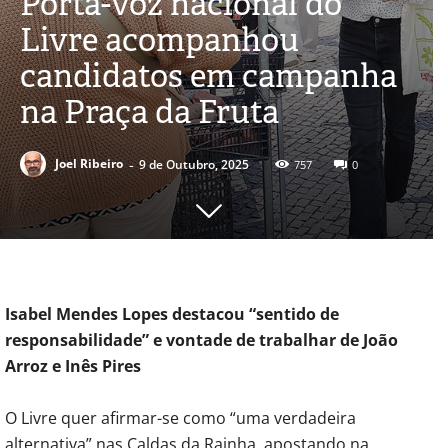
Porta-voz nacional do
Livre acompanhou
candidatos em campanha
na Praça da Fruta
-
Joel Ribeiro
9 de Outubro, 2025
757
0
Isabel Mendes Lopes destacou “sentido de
responsabilidade” e vontade de trabalhar de João
Arroz e Inês Pires
O Livre quer afirmar-se como “uma verdadeira
alternativa” nas Caldas da Rainha, apostando na