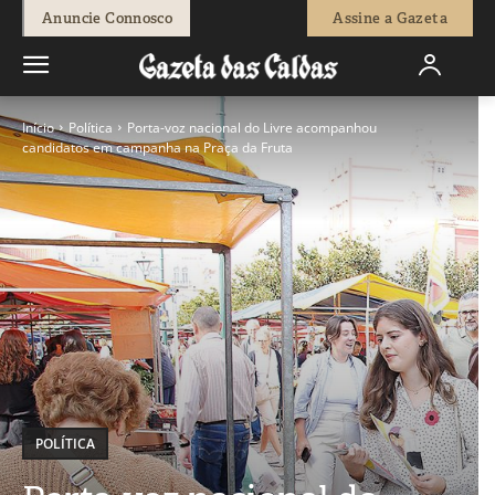
Anuncie Connosco
Assine a Gazeta
Início
Política
Porta-voz nacional do Livre acompanhou
candidatos em campanha na Praça da Fruta
POLÍTICA