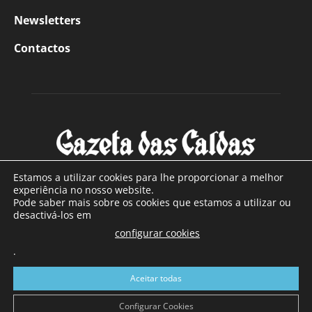
Newsletters
Contactos
Estamos a utilizar cookies para lhe proporcionar a melhor
experiência no nosso website.
Pode saber mais sobre os cookies que estamos a utilizar ou
SOBRE NÓS
desactivá-los em
configurar cookies
Com sede nas Caldas da Rainha e mais de 90 anos de
.
existência, é o jornal regional com maior número de leitores
a sul de distrito de Leiria, com mais de 40.000 leitores por
Aceitar todas
toda a região Oeste. Jornal com distribuição em Portugal
Continental e assinatura online.
Configurar Cookies