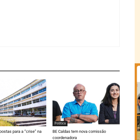
Política
postas para a “crise” na
BE Caldas tem nova comissão
coordenadora