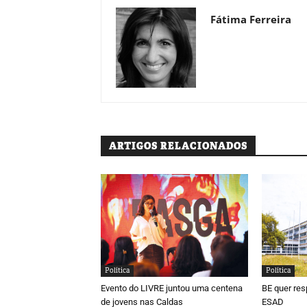
Fátima Ferreira
ARTIGOS RELACIONADOS
Política
Política
Evento do LIVRE juntou uma centena
BE quer res
de jovens nas Caldas
ESAD