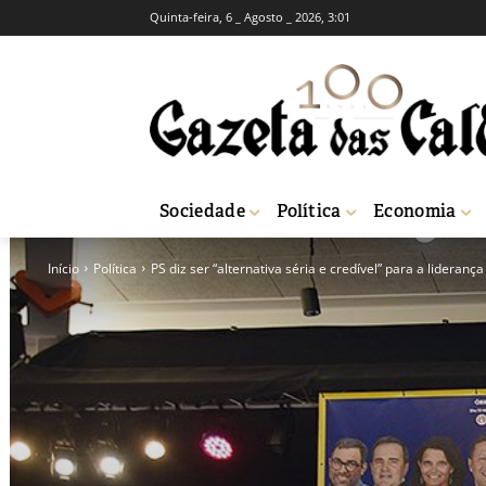
Quinta-feira, 6 _ Agosto _ 2026, 3:01
Sociedade
Política
Economia
Início
Política
PS diz ser “alternativa séria e credível” para a liderança 