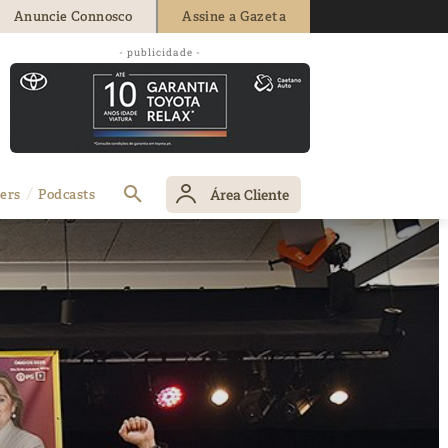
Anuncie Connosco
Assine a Gazeta
- publicidade -
Área Cliente
ers
Podcasts