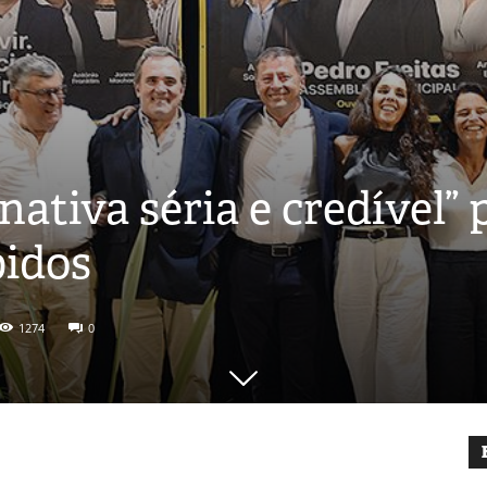
rnativa séria e credível”
bidos
1274
0