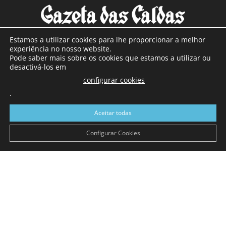
Estamos a utilizar cookies para lhe proporcionar a melhor
experiência no nosso website.
Pode saber mais sobre os cookies que estamos a utilizar ou
SOBRE NÓS
desactivá-los em
configurar cookies
Com sede nas Caldas da Rainha e mais de 90 anos de
.
existência, é o jornal regional com maior número de leitores
a sul de distrito de Leiria, com mais de 40.000 leitores por
Aceitar todas
toda a região Oeste. Jornal com distribuição em Portugal
Continental e assinatura online.
Configurar Cookies
SIGA-NOS
© Gazeta das Caldas - 2026