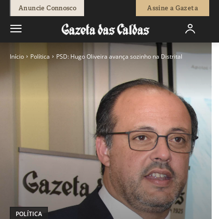
Anuncie Connosco
Assine a Gazeta
Início
Política
PSD: Hugo Oliveira avança sozinho na Distrital
POLÍTICA