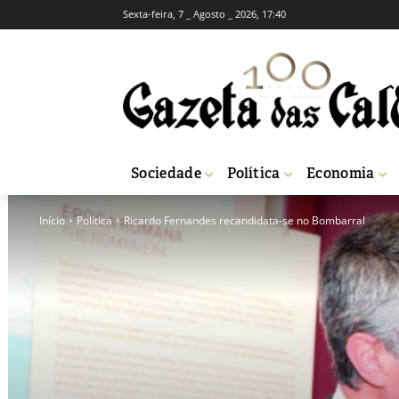
Sexta-feira, 7 _ Agosto _ 2026, 17:40
Sociedade
Política
Economia
Início
Política
Ricardo Fernandes recandidata-se no Bombarral