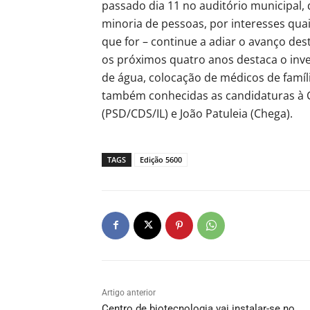
passado dia 11 no auditório municipal,
minoria de pessoas, por interesses quai
que for – continue a adiar o avanço dest
os próximos quatro anos destaca o inv
de água, colocação de médicos de famíli
também conhecidas as candidaturas à C
(PSD/CDS/IL) e João Patuleia (Chega).
TAGS
Edição 5600
Artigo anterior
Centro de biotecnologia vai instalar-se no