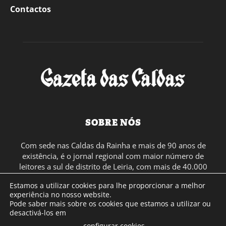
Contactos
SOBRE NÓS
Com sede nas Caldas da Rainha e mais de 90 anos de
existência, é o jornal regional com maior número de
leitores a sul de distrito de Leiria, com mais de 40.000
leitores por toda a região Oeste. Jornal com distribuição
Estamos a utilizar cookies para lhe proporcionar a melhor
em Portugal Continental e assinatura online.
experiência no nosso website.
Pode saber mais sobre os cookies que estamos a utilizar ou
desactivá-los em
SIGA-NOS
configurar cookies