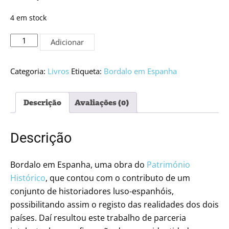
4 em stock
Quantidade
Adicionar
de
Bordalo
em
Categoria:
Livros
Etiqueta:
Bordalo em Espanha
Espanha
-
Descrição
Avaliações (0)
Obra
Gráfica
Descrição
Bordalo em Espanha, uma obra do
Património
Histórico
, que contou com o contributo de um
conjunto de historiadores luso-espanhóis,
possibilitando assim o registo das realidades dos dois
países. Daí resultou este trabalho de parceria