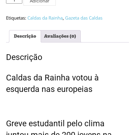
Adicionar
de
Edição
PDF
Etiquetas:
Caldas da Rainha
,
Gazeta das Caldas
#5280
Descrição
Avaliações (0)
Descrição
Caldas da Rainha votou à
esquerda nas europeias
Greve estudantil pelo clima
juntou mais de 200 jovens na