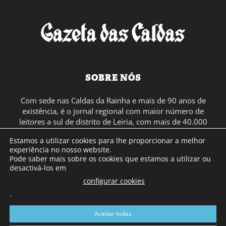
SOBRE NÓS
Com sede nas Caldas da Rainha e mais de 90 anos de
existência, é o jornal regional com maior número de
leitores a sul de distrito de Leiria, com mais de 40.000
leitores por toda a região Oeste. Jornal com distribuição
Estamos a utilizar cookies para lhe proporcionar a melhor
em Portugal Continental e assinatura online.
experiência no nosso website.
Pode saber mais sobre os cookies que estamos a utilizar ou
desactivá-los em
SIGA-NOS
configurar cookies
.
Aceitar todas