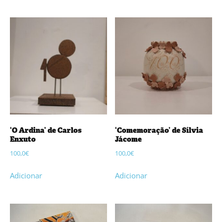
‘O Ardina’ de Carlos
‘Comemoração’ de Sílvia
Enxuto
Jácome
100,0
€
100,0
€
Adicionar
Adicionar