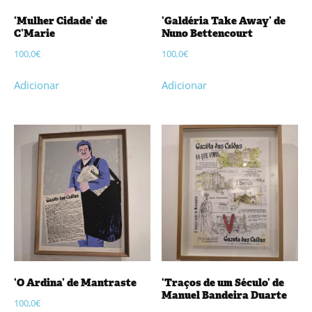
‘Mulher Cidade’ de
‘Galdéria Take Away’ de
C’Marie
Nuno Bettencourt
100,0
€
100,0
€
Adicionar
Adicionar
‘O Ardina’ de Mantraste
‘Traços de um Século’ de
Manuel Bandeira Duarte
100,0
€