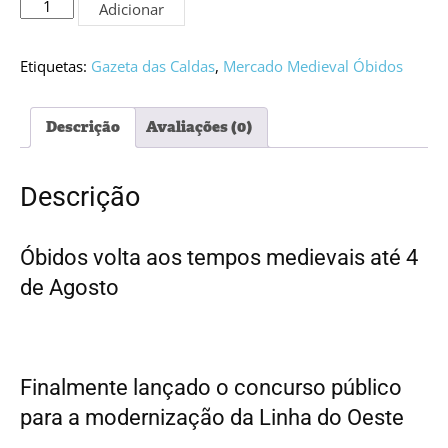
Quantidade
Adicionar
de
Edição
PDF
Etiquetas:
Gazeta das Caldas
,
Mercado Medieval Óbidos
#5288
Descrição
Avaliações (0)
Descrição
Óbidos volta aos tempos medievais até 4
de Agosto
Finalmente lançado o concurso público
para a modernização da Linha do Oeste