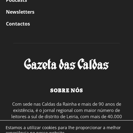
Podcasts
Newsletters
Contactos
SOBRE NÓS
Com sede nas Caldas da Rainha e mais de 90 anos de
existência, é o jornal regional com maior número de
leitores a sul de distrito de Leiria, com mais de 40.000
leitores por toda a região Oeste. Jornal com distribuição
Estamos a utilizar cookies para lhe proporcionar a melhor
em Portugal Continental e assinatura online.
experiência no nosso website.