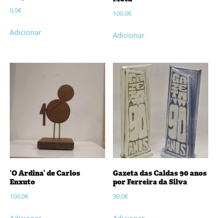
0,9
€
100,0
€
Adicionar
Adicionar
‘O Ardina’ de Carlos
Gazeta das Caldas 90 anos
Enxuto
por Ferreira da Silva
100,0
€
30,0
€