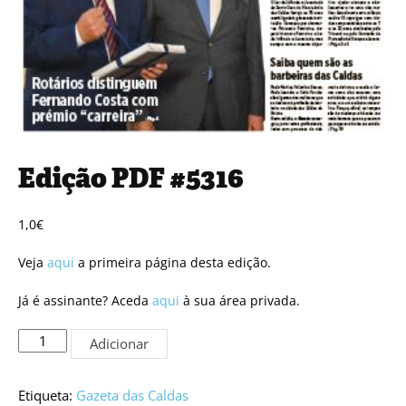
Edição PDF #5316
1,0
€
Veja
aqui
a primeira página desta edição.
Já é assinante? Aceda
aqui
à sua área privada.
Quantidade
Adicionar
de
Edição
PDF
Etiqueta:
Gazeta das Caldas