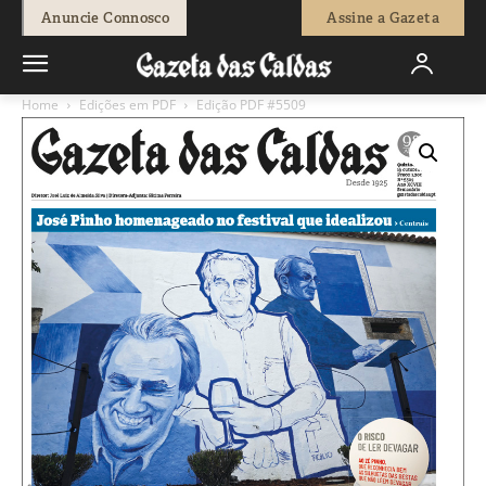
Anuncie Connosco
Assine a Gazeta
Home
Edições em PDF
Edição PDF #5509