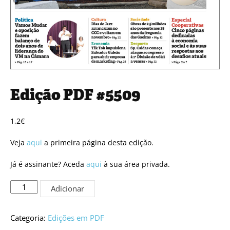
Edição PDF #5509
1,2
€
Veja
aqui
a primeira página desta edição.
Já é assinante? Aceda
aqui
à sua área privada.
Quantidade
Adicionar
de
Edição
PDF
Categoria:
Edições em PDF
#5509