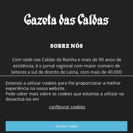
SOBRE NÓS
Com sede nas Caldas da Rainha e mais de 90 anos de
existência, é o jornal regional com maior número de
leitores a sul de distrito de Leiria, com mais de 40.000
leitores por toda a região Oeste. Jornal com distribuição
Estamos a utilizar cookies para lhe proporcionar a melhor
em Portugal Continental e assinatura online.
experiência no nosso website.
Pode saber mais sobre os cookies que estamos a utilizar ou
desactivá-los em
SIGA-NOS
configurar cookies
.
Aceitar todas