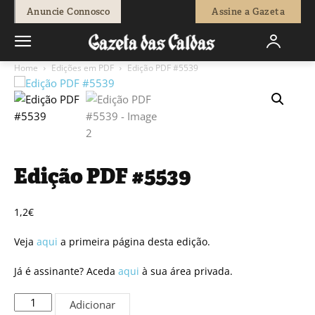
Anuncie Connosco
Assine a Gazeta
Home
Edições em PDF
Edição PDF #5539
Edição PDF #5539
1,2
€
Veja
aqui
a primeira página desta edição.
Já é assinante? Aceda
aqui
à sua área privada.
Quantidade
Adicionar
de