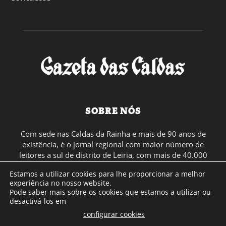
SOBRE NÓS
Com sede nas Caldas da Rainha e mais de 90 anos de
existência, é o jornal regional com maior número de
leitores a sul de distrito de Leiria, com mais de 40.000
leitores por toda a região Oeste. Jornal com distribuição
Estamos a utilizar cookies para lhe proporcionar a melhor
em Portugal Continental e assinatura online.
experiência no nosso website.
Pode saber mais sobre os cookies que estamos a utilizar ou
desactivá-los em
SIGA-NOS
configurar cookies