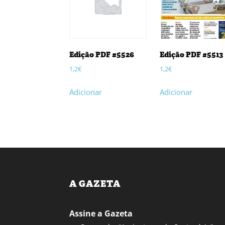
Edição PDF #5526
Edição PDF #5513
1,2
€
1,2
€
Adicionar
Adicionar
A GAZETA
Assine a Gazeta