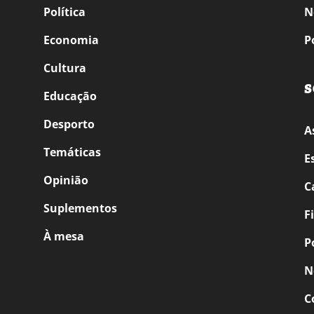
Política
N
Economia
P
Cultura
S
Educação
Desporto
A
Temáticas
E
Opinião
C
Suplementos
F
À mesa
P
N
C