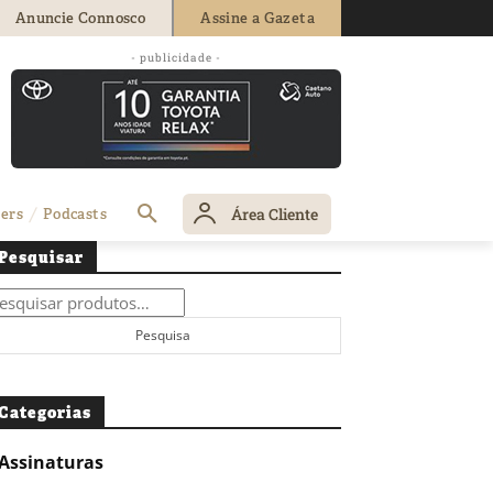
Anuncie Connosco
Assine a Gazeta
- publicidade -
Área Cliente
ers
Podcasts
Pesquisar
squisar
r:
Pesquisa
Categorias
Assinaturas