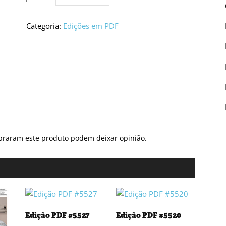
de
Edição
PDF
Categoria:
Edições em PDF
#5543
praram este produto podem deixar opinião.
Edição PDF #5527
Edição PDF #5520