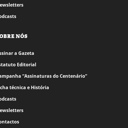
ewsletters
odcasts
OBRE NÓS
ssinar a Gazeta
statuto Editorial
ampanha “Assinaturas do Centenário”
icha técnica e História
odcasts
ewsletters
ontactos