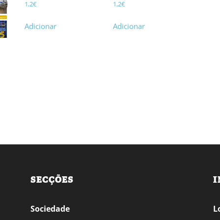
1,2
€
1,2
€
Adicionar
Adicionar
SECÇÕES
I
Sociedade
L