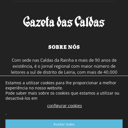
SOBRE NÓS
Com sede nas Caldas da Rainha e mais de 90 anos de
existência, é o jornal regional com maior número de
leitores a sul de distrito de Leiria, com mais de 40.000
leitores por toda a região Oeste. Jornal com distribuição
Estamos a utilizar cookies para lhe proporcionar a melhor
em Portugal Continental e assinatura online.
experiência no nosso website.
Pode saber mais sobre os cookies que estamos a utilizar ou
desactivá-los em
SIGA-NOS
configurar cookies
.
Aceitar todas