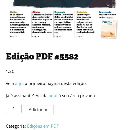
Edição PDF #5582
1,2
€
Veja
aqui
a primeira página desta edição.
Já é assinante? Aceda
aqui
à sua área privada.
Quantidade
Adicionar
de
Edição
PDF
Categoria:
Edições em PDF