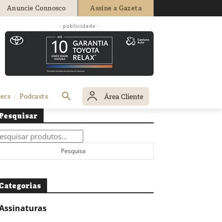
Anuncie Connosco
Assine a Gazeta
- publicidade -
Área Cliente
ers
Podcasts
Pesquisar
squisar
r:
Pesquisa
Categorias
Assinaturas