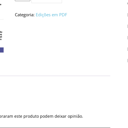
de
Edição
PDF
Categoria:
Edições em PDF
#5586
praram este produto podem deixar opinião.