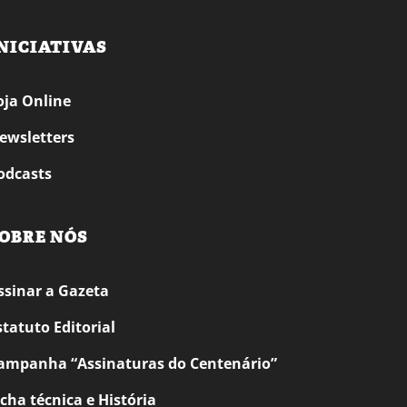
NICIATIVAS
oja Online
ewsletters
odcasts
OBRE NÓS
ssinar a Gazeta
statuto Editorial
ampanha “Assinaturas do Centenário”
icha técnica e História