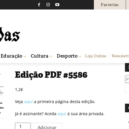
Parcerias
Educação
Cultura
Desporto
Loja Online
Newslett
Edição PDF #5586
Pe
po
1,2
€
Veja
aqui
a primeira página desta edição.
Já é assinante? Aceda
aqui
à sua área privada.
Quantidade
Adicionar