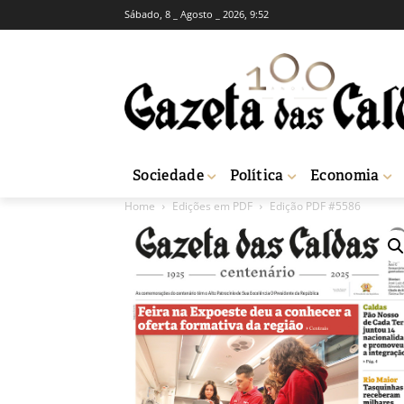
Sábado, 8 _ Agosto _ 2026, 9:52
Sociedade
Política
Economia
Home
Edições em PDF
Edição PDF #5586