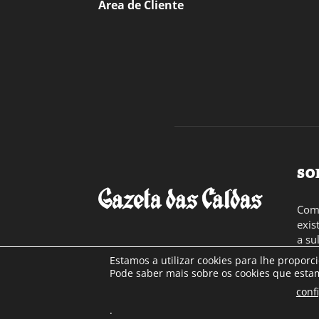
Área de Cliente
SO
Com 
exis
a su
toda
Estamos a utilizar cookies para lhe proporc
Cont
Pode saber mais sobre os cookies que estam
conf
.
© Gazeta das Caldas - 2026