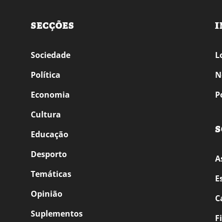
SECÇÕES
I
Sociedade
L
Política
N
Economia
P
Cultura
S
Educação
Desporto
A
Temáticas
E
Opinião
C
Suplementos
F