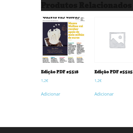
Produtos Relacionados
Edição PDF #5518
Edição PDF #5525
1,2
€
1,2
€
Adicionar
Adicionar