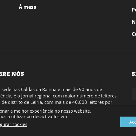
À mesa
P
N
C
BRE NÓS
S
sede nas Caldas da Rainha e mais de 90 anos de
tência, é o jornal regional com maior número de leitores
l de distrito de Leiria, com mais de 40.000 leitores por
 a região Oeste. Jornal com distribuição em Portugal
ionar a melhor experiência no nosso website.
inental e assinatura online.
os a utilizar ou desactivá-los em
Ace
igurar cookies