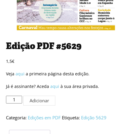
Edição PDF #5629
1,5
€
Veja
aqui
a primeira página desta edição.
Já é assinante? Aceda
aqui
à sua área privada.
Quantidade
Adicionar
de
Edição
PDF
Categoria:
Edições em PDF
Etiqueta:
Edição 5629
#5629