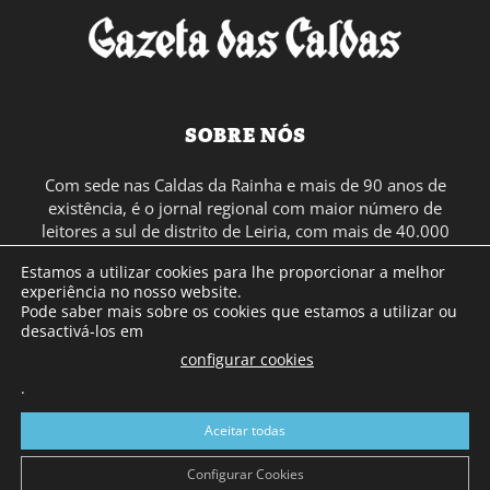
SOBRE NÓS
Com sede nas Caldas da Rainha e mais de 90 anos de
existência, é o jornal regional com maior número de
leitores a sul de distrito de Leiria, com mais de 40.000
leitores por toda a região Oeste. Jornal com distribuição
Estamos a utilizar cookies para lhe proporcionar a melhor
em Portugal Continental e assinatura online.
experiência no nosso website.
Pode saber mais sobre os cookies que estamos a utilizar ou
desactivá-los em
SIGA-NOS
configurar cookies
.
Aceitar todas
Configurar Cookies
© Gazeta das Caldas - 2026