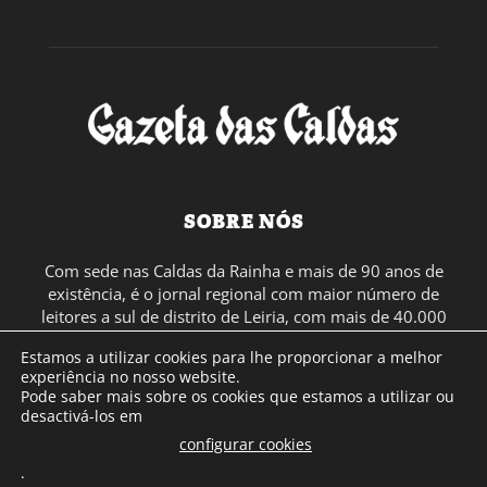
SOBRE NÓS
Com sede nas Caldas da Rainha e mais de 90 anos de
existência, é o jornal regional com maior número de
leitores a sul de distrito de Leiria, com mais de 40.000
leitores por toda a região Oeste. Jornal com distribuição
Estamos a utilizar cookies para lhe proporcionar a melhor
em Portugal Continental e assinatura online.
experiência no nosso website.
Pode saber mais sobre os cookies que estamos a utilizar ou
desactivá-los em
SIGA-NOS
configurar cookies
.