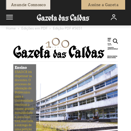
Anuncie Connosco
Assine a Gazeta
Home
Edições em PDF
Edição PDF #5651