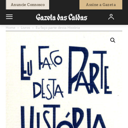
Anuncie Connosco
Assine a Gazeta
Home
Livros
Eu faço parte desta História