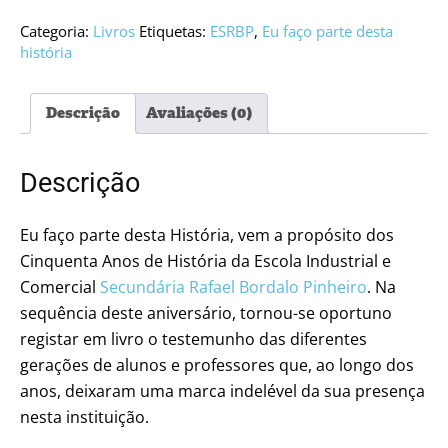
Eu
faço
Categoria:
Livros
Etiquetas:
ESRBP
,
Eu faço parte desta
parte
história
desta
História
Descrição
Avaliações (0)
Descrição
Eu faço parte desta História, vem a propósito dos
Cinquenta Anos de História da Escola Industrial e
Comercial
Secundária Rafael Bordalo Pinheiro
. Na
sequência deste aniversário, tornou-se oportuno
registar em livro o testemunho das diferentes
gerações de alunos e professores que, ao longo dos
anos, deixaram uma marca indelével da sua presença
nesta instituição.