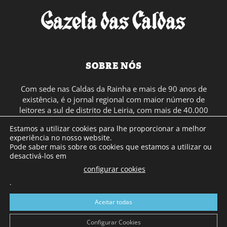
SOBRE NÓS
Com sede nas Caldas da Rainha e mais de 90 anos de
existência, é o jornal regional com maior número de
leitores a sul de distrito de Leiria, com mais de 40.000
leitores por toda a região Oeste. Jornal com distribuição
Estamos a utilizar cookies para lhe proporcionar a melhor
em Portugal Continental e assinatura online.
experiência no nosso website.
Pode saber mais sobre os cookies que estamos a utilizar ou
desactivá-los em
SIGA-NOS
configurar cookies
.
Aceitar todas
Configurar Cookies