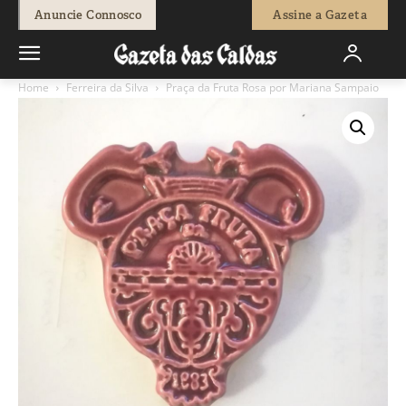
Anuncie Connosco
Assine a Gazeta
Home
Ferreira da Silva
Praça da Fruta Rosa por Mariana Sampaio