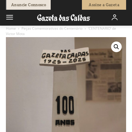
Anuncie Connosco
Assine a Gazeta
Home
Peças Comemorativas do Centenário
‘CENTENARIO’ de
Victor Mota