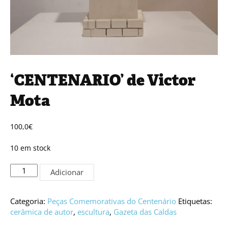
‘CENTENARIO’ de Victor
Mota
100,0
€
10 em stock
Quantidade
Adicionar
de
'CENTENARIO'
de
Categoria:
Peças Comemorativas do Centenário
Etiquetas:
Victor
cerâmica de autor
,
escultura
,
Gazeta das Caldas
Mota