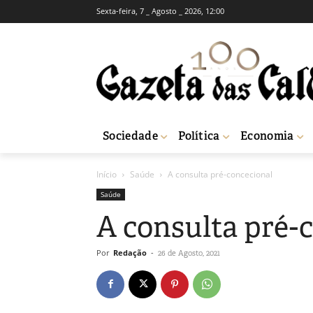
Sexta-feira, 7 _ Agosto _ 2026, 12:00
Sociedade
Política
Economia
Início
Saúde
A consulta pré-concecional
Saúde
A consulta pré-
Por
Redação
-
26 de Agosto, 2021