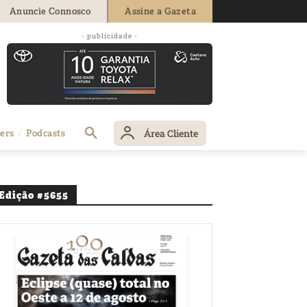
Anuncie Connosco
Assine a Gazeta
- publicidade -
Área Cliente
ers
Podcasts
Edição #5655