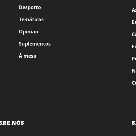
Desporto
A
Temáticas
E
Opinião
C
Suplementos
F
À mesa
P
N
C
BRE NÓS
S