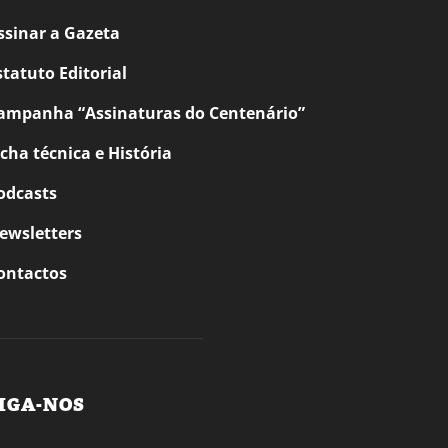
ssinar a Gazeta
statuto Editorial
ampanha “Assinaturas do Centenário”
icha técnica e História
odcasts
ewsletters
ontactos
IGA-NOS