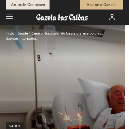
Anuncie Connosco
Assine a Gazeta
Início
Saúde
Centro Hospitalar do Oeste oferece bolo aos
doentes internados
SAÚDE