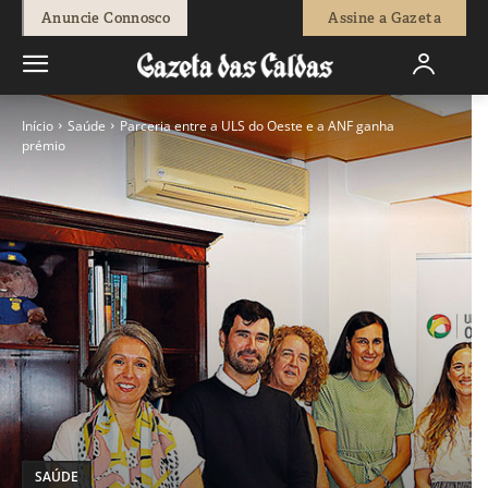
Anuncie Connosco
Assine a Gazeta
Início
Saúde
Parceria entre a ULS do Oeste e a ANF ganha
prémio
SAÚDE